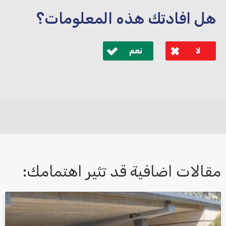
هل افادتك هذه المعلومات؟
لا
نعم
לא קיבלת מענה מספיק או שיש לך שאלות נוספות? אנא
פנה אלינו ונחזור אליך בהקדם.
مقالات اضافية قد تثير اهتمامك:
אני מאשר/ת קבלת דיוור במייל ושימוש בפרטים בהתאם
למדיניות הפרטיות