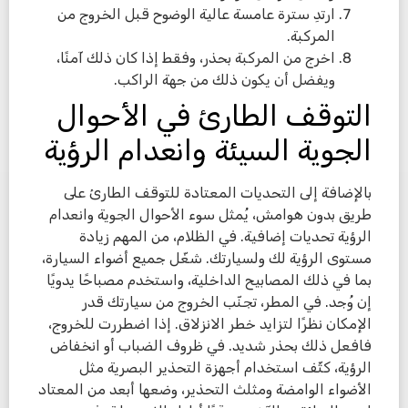
ارتدِ سترة عامسة عالية الوضوح قبل الخروج من
المركبة.
اخرج من المركبة بحذر، وفقط إذا كان ذلك آمنًا،
ويفضل أن يكون ذلك من جهة الراكب.
التوقف الطارئ في الأحوال
الجوية السيئة وانعدام الرؤية
بالإضافة إلى التحديات المعتادة للتوقف الطارئ على
طريق بدون هوامش، يُمثل سوء الأحوال الجوية وانعدام
الرؤية تحديات إضافية. في الظلام، من المهم زيادة
مستوى الرؤية لك ولسيارتك. شغّل جميع أضواء السيارة،
بما في ذلك المصابيح الداخلية، واستخدم مصباحًا يدويًا
إن وُجد. في المطر، تجنّب الخروج من سيارتك قدر
الإمكان نظرًا لتزايد خطر الانزلاق. إذا اضطررت للخروج،
فافعل ذلك بحذر شديد. في ظروف الضباب أو انخفاض
الرؤية، كثّف استخدام أجهزة التحذير البصرية مثل
الأضواء الوامضة ومثلث التحذير، وضعها أبعد من المعتاد