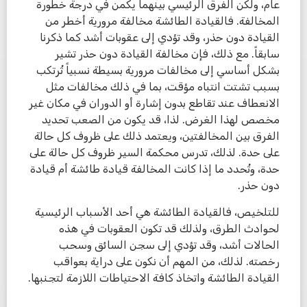
عام، ولكن الفرق الرئيسي بينهما يكمن في درجة خطورة
المخالفة. فالقيادة الطائشة مخالفة مرورية أخطر من
القيادة دون حذر، وقد تؤدي إلى عقوبات أشد كما ذكرنا
سابقاً. مع ذلك، فإن مخالفة القيادة دون حذر تشير
بشكل أساسي إلى مخالفات مرورية بسيطة نسبياً تُرتكب
بسبب تشتت انتباه مؤقت، بما في ذلك مخالفات مثل
الانعطاف عند تقاطع بدون إشارة أو الدوران في مكان غير
مخصص لهذا الغرض. لذا، قد يكون من الصعب تحديد
الفرق بين المخالفتين، ويعتمد ذلك على ظروف كل حالة
على حدة. لذلك، تدرس محكمة السير ظروف كل حالة على
حدة، وتُحدد ما إذا كانت المخالفة قيادة طائشة أم قيادة
دون حذر.
للتلخيص، فالقيادة الطائشة هي أحد الأسباب الرئيسية
لحوادث الطرق، ولذلك قد تكون العقوبات في هذه
الحالات أشد، وقد تؤدي إلى سجن السائق وسحب
رخصته. لذلك، من المهم أن نكون على دراية بعواقب
القيادة الطائشة واتخاذ كافة الاحتياطات اللازمة لتجنبها.