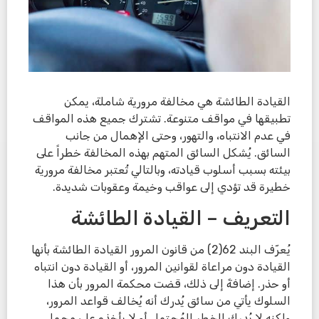
القيادة الطائشة هي مخالفة مرورية شاملة، يمكن
تطبيقها في مواقف متنوعة. تشترك جميع هذه المواقف
في عدم الانتباه، والتهور، وحتى الإهمال من جانب
السائق. يُشكل السائق المتهم بهذه المخالفة خطراً على
بيئته بسبب أسلوب قيادته، وبالتالي تُعتبر مخالفة مرورية
خطيرة قد تؤدي إلى عواقب وخيمة وعقوبات شديدة.
التعريف – القيادة الطائشة
يُعرّف البند 62(2) من قانون المرور القيادة الطائشة بأنها
القيادة دون مراعاة لقوانين المرور، أو القيادة دون انتباه
أو حذر. إضافةً إلى ذلك، قضت محكمة المرور بأن هذا
السلوك يأتي من سائق يُدرك أنه يُخالف قواعد المرور،
ولكنه لا يُدرك الخطر المُحتمل أو لا يأخذه على محمل