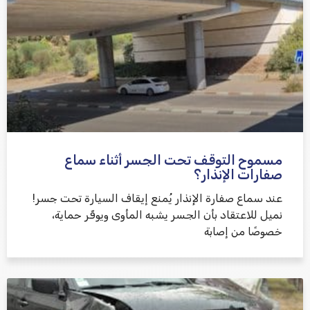
אני מאשר/ת קבלת דיוור במייל ושימוש בפרטים בהתאם
למדיניות הפרטיות
مسموح التوقف تحت الجسر أثناء سماع
שלח משוב
صفارات الإنذار؟
عند سماع صفارة الإنذار يُمنع إيقاف السيارة تحت جسر!
نميل للاعتقاد بأن الجسر يشبه المأوى ويوفّر حماية،
خصوصًا من إصابة