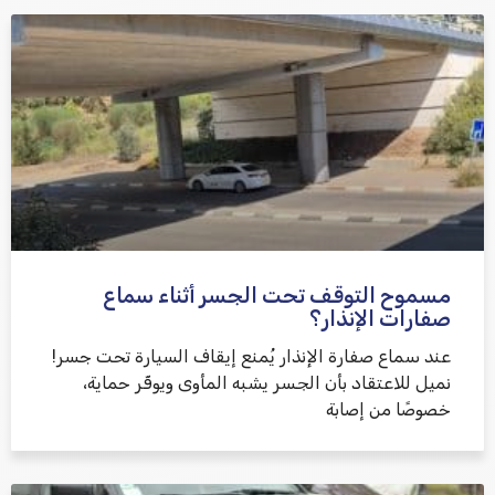
אני מאשר/ת קבלת דיוור במייל ושימוש בפרטים בהתאם
למדיניות הפרטיות
مسموح التوقف تحت الجسر أثناء سماع
שלח משוב
صفارات الإنذار؟
عند سماع صفارة الإنذار يُمنع إيقاف السيارة تحت جسر!
نميل للاعتقاد بأن الجسر يشبه المأوى ويوفّر حماية،
خصوصًا من إصابة