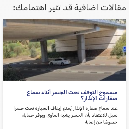
مقالات اضافية قد تثير اهتمامك:
אני מאשר/ת קבלת דיוור במייל ושימוש בפרטים בהתאם
למדיניות הפרטיות
مسموح التوقف تحت الجسر أثناء سماع
שלח משוב
صفارات الإنذار؟
عند سماع صفارة الإنذار يُمنع إيقاف السيارة تحت جسر!
نميل للاعتقاد بأن الجسر يشبه المأوى ويوفّر حماية،
خصوصًا من إصابة