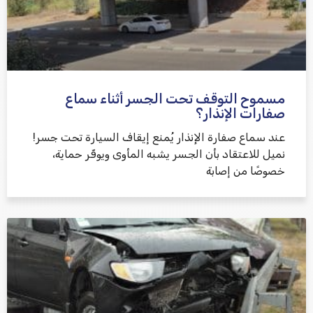
مسموح التوقف تحت الجسر أثناء سماع
שלח משוב
صفارات الإنذار؟
عند سماع صفارة الإنذار يُمنع إيقاف السيارة تحت جسر!
نميل للاعتقاد بأن الجسر يشبه المأوى ويوفّر حماية،
خصوصًا من إصابة