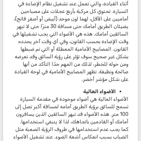
أثناء القيادة، والتي تعمل عند تشغيل نظام الإضاءة في
السيارة. تحتوي كل مركبة بأربع عجلات على مصباحين
أماميين على الأقل، لهما لون موحد (أبيض أو أصفر فاتح)،
يضيئان الطريق أمامك حتى مسافة 30 مترًا حتى لا تبهر
السائقين أمامك. هذه هي الأضواء التي يجب تشغيلها في
وقت الإضاءة بحسب القانون، وفي أي وقت آخر يحدده
القانون. المصابيح الأمامية المعطلة أو التي تم ضبطها
بشكل غير صحيح سوف تؤثر على رؤية السائق وقد تعرضه
ومن حوله للخطر، لذلك من المهم جدًا التأكد من أنها
صالحة ونظيفة. تظهر المصابيح الأمامية في لوحة القيادة
على شكل مؤشر أخضر.
الأضواء العالية
الأضواء العالية هي أضواء موجودة في مقدمة السيارة
تسمح للسائق برؤية الطريق أمامه لمسافة أكبر تصل إلى
100 متر. هذه الأضواء قد تبهر السائقين الذين يسافرون
أمامك أو القادمين باتجاهك، لذا لا ينبغي استخدامها.
كما يجب عدم استخدامها في ظروف الرؤية الصعبة مثل
الضباب بسبب انعكاس أشعة الضوء. عند تشغيل الأضواء