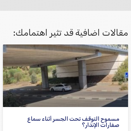
مقالات اضافية قد تثير اهتمامك:
אני מאשר/ת קבלת דיוור במייל ושימוש בפרטים בהתאם
למדיניות הפרטיות
مسموح التوقف تحت الجسر أثناء سماع
שלח משוב
صفارات الإنذار؟