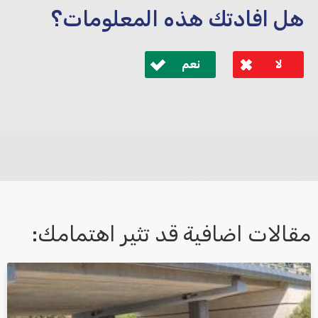
هل افادتك هذه المعلومات؟
لا
نعم
לא קיבלת מענה מספיק או שיש לך שאלות נוספות? אנא
פנה אלינו ונחזור אליך בהקדם.
مقالات اضافية قد تثير اهتمامك:
אני מאשר/ת קבלת דיוור במייל ושימוש בפרטים בהתאם
למדיניות הפרטיות