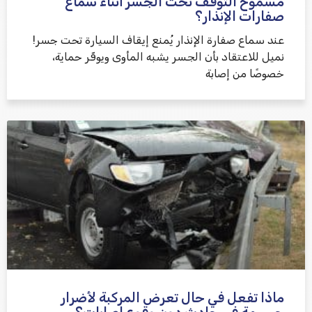
مسموح التوقف تحت الجسر أثناء سماع
שלח משוב
صفارات الإنذار؟
عند سماع صفارة الإنذار يُمنع إيقاف السيارة تحت جسر!
نميل للاعتقاد بأن الجسر يشبه المأوى ويوفّر حماية،
خصوصًا من إصابة
ماذا تفعل في حال تعرض المركبة لأضرار