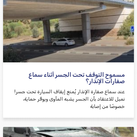
אני מאשר/ת קבלת דיוור במייל ושימוש בפרטים בהתאם
למדיניות הפרטיות
مسموح التوقف تحت الجسر أثناء سماع
שלח משוב
صفارات الإنذار؟
عند سماع صفارة الإنذار يُمنع إيقاف السيارة تحت جسر!
نميل للاعتقاد بأن الجسر يشبه المأوى ويوفّر حماية،
خصوصًا من إصابة