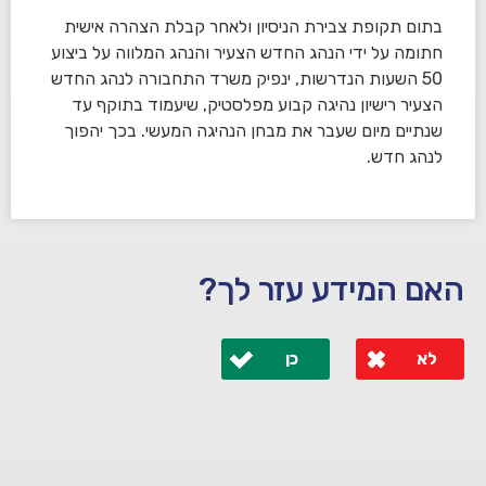
בתום תקופת צבירת הניסיון ולאחר קבלת הצהרה אישית
חתומה על ידי הנהג החדש הצעיר והנהג המלווה על ביצוע
50 השעות הנדרשות, ינפיק משרד התחבורה לנהג החדש
הצעיר רישיון נהיגה קבוע מפלסטיק, שיעמוד בתוקף עד
שנתיים מיום שעבר את מבחן הנהיגה המעשי. בכך יהפוך
לנהג חדש.
האם המידע עזר לך?
לא
כן
לא קיבלת מענה מספיק או שיש לך שאלות נוספות? אנא
פנה אלינו ונחזור אליך בהקדם.